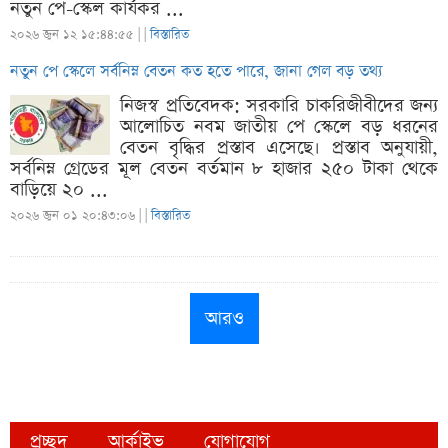
নতুন পে-স্কেল কার্যকর ...
২০২৬ জুন ১২ ১৫:৪৪:৫৫ |
|
বিস্তারিত
নতুন পে স্কেলে সর্বনিম্ন বেতন কত হতে পারে, জানা গেল বড় তথ্য
নিজস্ব প্রতিবেদক: সরকারি চাকরিজীবীদের জন্য
আলোচিত নবম জাতীয় পে স্কেলে বড় ধরনের
বেতন বৃদ্ধির প্রস্তাব এসেছে। প্রস্তাব অনুযায়ী,
সর্বনিম্ন গ্রেডের মূল বেতন বর্তমান ৮ হাজার ২৫০ টাকা থেকে
বাড়িয়ে ২০ ...
২০২৬ জুন ০১ ২০:৪৩:০৬ |
|
বিস্তারিত
আরও
প্রচ্ছদ
আর্কাইভ
যোগাযোগ