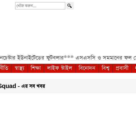
খোঁজ
করুন...
নচেস্টার ইউনাইটেডের ফুটবলার***
এসএসসি ও সমমানের ফল সোম
নীতি
স্বাস্থ্য
শিক্ষা
লাইফ স্টাইল
বিনোদন
বিশ্ব
প্রবাসী
quad - এর সব খবর