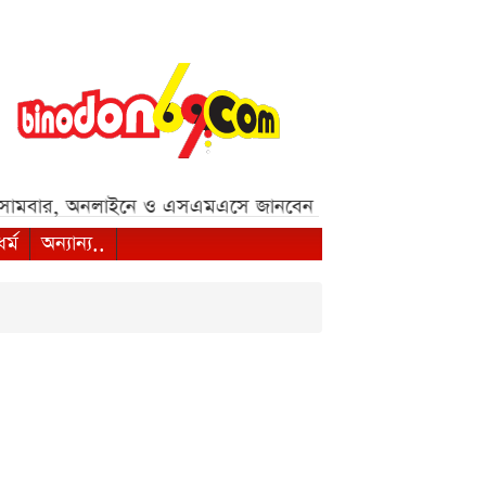
বার, অনলাইনে ও এসএমএসে জানবেন যেভাবে***
ইন্টার মায়া
ধর্ম
অন্যান্য..