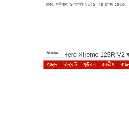
| ঢাকা, শনিবার, ৮ আগস্ট ২০২৬, ২৪ শ্রাবণ ১৪৩৩
শিরোনাম
রিমেট নিয়ে যা জানা গেল***
Hero Xtreme 125R V2 বাইকটি
প্রচ্ছদ
ক্রিকেট
ফুটবল
জাতীয়
রাজ