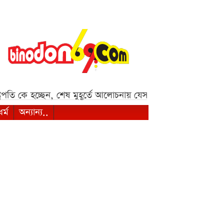
তি কে হচ্ছেন, শেষ মুহূর্তে আলোচনায় যেসব নাম***
আজকের মার্ক
ধর্ম
অন্যান্য..