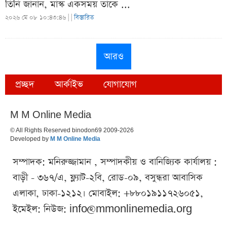
তিনি জানান, মাস্ক একসময় তাকে ...
২০২৬ মে ০৮ ১০:৪৩:৪৬ |
|
বিস্তারিত
আরও
প্রচ্ছদ
আর্কাইভ
যোগাযোগ
M M Online Media
© All Rights Reserved binodon69 2009-2026
Developed by
M M Online Media
সম্পাদক: মনিরুজ্জামান , সম্পাদকীয় ও বানিজ্যিক কার্যালয় :
বাড়ী - ৩৬৭/এ, ফ্ল্যাট-২বি, রোড-০৯, বসুন্ধরা আবাসিক
এলাকা, ঢাকা-১২১২। মোবাইল: +৮৮০১৯১১৭২৬০৫১,
ইমেইল: নিউজ:
info@mmonlinemedia.org