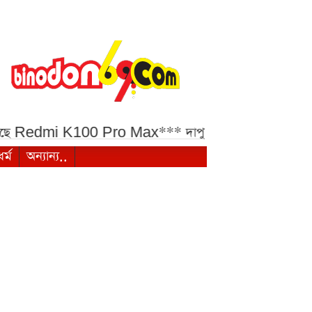
 আসছে Redmi K100 Pro Max***
দাপুটে জয়ে ত্রিদেশীয় সিরিজে
ধর্ম
অন্যান্য..