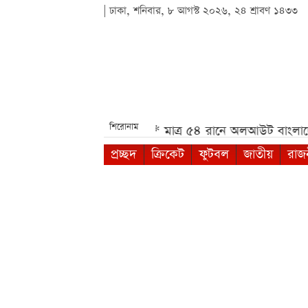
| ঢাকা, শনিবার, ৮ আগস্ট ২০২৬, ২৪ শ্রাবণ ১৪৩৩
শিরোনাম
নল Xiaomi, দাম কত***
মাত্র ৫৪ রানে অলআউট বাংলাদেশ*
প্রচ্ছদ
ক্রিকেট
ফুটবল
জাতীয়
রাজ