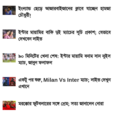
দেশের বাজারে আজ ১৮, ২১ ও ২২ ক্যারেট একভরি সোনার
ইংল্যান্ড ছেড়ে আজারবাইজানের ক্লাবে যাচ্ছেন হামজা
দাম
চৌধুরী!
এসএসসি ফল প্রকাশের চূড়ান্ত তারিখ ঘোষণা
দেশে আজ একভরি ২১ ক্যারেট স্বর্ণের দাম
ইন্টার মায়ামির বাকি দুই ম্যাচের সূচি প্রকাশ; যেভাবে
দেখবেন লাইভ
২০২৬ সালের প্রথম পূর্ণগ্রাস সূর্যগ্রহণ কবে, কোথা থেকে দেখা
যাবে
৯০ মিনিটের খেলা শেষ: ইন্টার মায়ামি বনাম সান লুইস
ম্যাচ, জানুন ফলাফল
একটু পর শুরু, Milan Vs Inter ম্যাচ; লাইভ দেখুন
এখানে
মরক্কোর ফুটবলারের সঙ্গে প্রেম; সত্য জানালেন নোরা