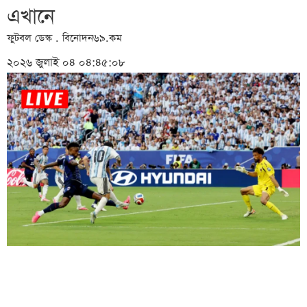
এখানে
ফুটবল ডেস্ক . বিনোদন৬৯.কম
২০২৬ জুলাই ০৪ ০৪:৪৫:০৮