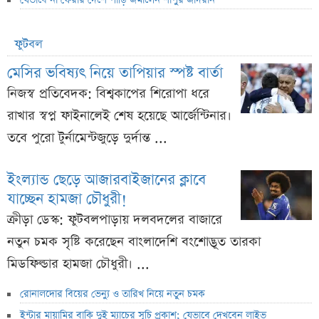
যেভাবে না ফেরার দেশে পাড়ি জমালেন শাপুর জাদরান
ফুটবল
মেসির ভবিষ্যৎ নিয়ে তাপিয়ার স্পষ্ট বার্তা
নিজস্ব প্রতিবেদক: বিশ্বকাপের শিরোপা ধরে
রাখার স্বপ্ন ফাইনালেই শেষ হয়েছে আর্জেন্টিনার।
তবে পুরো টুর্নামেন্টজুড়ে দুর্দান্ত ...
ইংল্যান্ড ছেড়ে আজারবাইজানের ক্লাবে
যাচ্ছেন হামজা চৌধুরী!
ক্রীড়া ডেস্ক: ফুটবলপাড়ায় দলবদলের বাজারে
নতুন চমক সৃষ্টি করেছেন বাংলাদেশি বংশোদ্ভূত তারকা
মিডফিল্ডার হামজা চৌধুরী। ...
রোনালদোর বিয়ের ভেন্যু ও তারিখ নিয়ে নতুন চমক
ইন্টার মায়ামির বাকি দুই ম্যাচের সূচি প্রকাশ; যেভাবে দেখবেন লাইভ