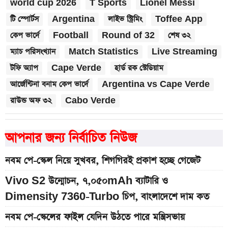
world cup 2026
T Sports
Lionel Messi
টি স্পোর্টস
Argentina
লাইভ স্ট্রিমিং
Toffee App
কেপ ভার্দে
Football
Round of 32
শেষ ৩২
ম্যাচ পরিসংখ্যান
Match Statistics
Live Streaming
টফি অ্যাপ
Cape Verde
হার্ড রক স্টেডিয়াম
আর্জেন্টিনা বনাম কেপ ভার্দে
Argentina vs Cape Verde
রাউন্ড অফ ৩২
Cabo Verde
আপনার জন্য নির্বাচিত নিউজ
নবম পে-স্কেল নিয়ে সুখবর, শিগগিরই প্রকাশ হচ্ছে গেজেট
Vivo S2 উন্মোচন, ৭,০৫০mAh ব্যাটারি ও
Dimensity 7360-Turbo চিপ, বাংলাদেশে দাম কত
নবম পে-স্কেলের ফাইল যেদিন উঠতে পারে মন্ত্রিসভায়