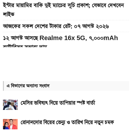
ইন্টার মায়ামির বাকি দুই ম্যাচের সূচি প্রকাশ; যেভাবে দেখবেন
লাইভ
আজকের সকল দেশের টাকার রেট: ০৭ আগস্ট ২০২৬
১২ আগস্ট আসছে Realme 16x 5G, ৭,০০০mAh
ব্যাটারিসহ সম্ভাব্য দাম
৭০৫০mAh ব্যাটারি ও ১২০Hz কার্ভড ডিসপ্লেতে ভিভো S2
লঞ্চ
সরকারি কর্মচারীদের বেতন-গ্রেড নিয়ে নতুন বার্তা
এ বিভাগের অন্যান্য সংবাদ
আজকের স্বর্ণের বাজারদর: ০৭ আগস্ট ২০২৬
মেসির ভবিষ্যৎ নিয়ে তাপিয়ার স্পষ্ট বার্তা
এসএসসি ও সমমানের ফল কবে জানাল শিক্ষা বোর্ড
নতুন পে-স্কেল কার্যকর হলে যেভাবে বকেয়া বেতন পাবেন
রোনালদোর বিয়ের ভেন্যু ও তারিখ নিয়ে নতুন চমক
সরকারি চাকরিজীবীরা