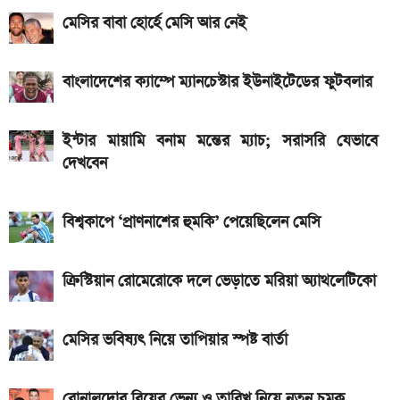
মেসির বাবা হোর্হে মেসি আর নেই
Hero Xtreme 125R V2 বাইকটি কবে আসবে
বাংলাদেশে ও দাম কত
বাংলাদেশের ক্যাম্পে ম্যানচেস্টার ইউনাইটেডের ফুটবলার
আজকের স্বর্ণের বাজারদর: ০৭ আগস্ট ২০২৬
দেশের বাজারে আজ ১৮, ২১ ও ২২ ক্যারেট একভরি সোনার
ইন্টার মায়ামি বনাম মন্তের ম্যাচ; সরাসরি যেভাবে
দাম
দেখবেন
Bajaj Pulsar N160 S ও N160 SS লঞ্চ, থাকছে ৪-
ভালভ ইঞ্জিন ও TFT ডিসপ্লে
বিশ্বকাপে ‘প্রাণনাশের হুমকি’ পেয়েছিলেন মেসি
iQOO Z11-এ থাকছে ৬.৮৩ ইঞ্চির কার্ভড AMOLED
ডিসপ্লে, থাকছে সরু ফ্রেম
ক্রিস্টিয়ান রোমেরোকে দলে ভেড়াতে মরিয়া অ্যাথলেটিকো
২০২৬ সালের প্রথম পূর্ণগ্রাস সূর্যগ্রহণ কবে, কোথা থেকে দেখা
মেসির ভবিষ্যৎ নিয়ে তাপিয়ার স্পষ্ট বার্তা
যাবে
রোনালদোর বিয়ের ভেন্যু ও তারিখ নিয়ে নতুন চমক