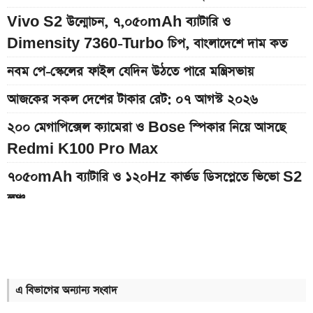
Vivo S2 উন্মোচন, ৭,০৫০mAh ব্যাটারি ও
Dimensity 7360-Turbo চিপ, বাংলাদেশে দাম কত
নবম পে-স্কেলের ফাইল যেদিন উঠতে পারে মন্ত্রিসভায়
আজকের সকল দেশের টাকার রেট: ০৭ আগস্ট ২০২৬
২০০ মেগাপিক্সেল ক্যামেরা ও Bose স্পিকার নিয়ে আসছে
Redmi K100 Pro Max
৭০৫০mAh ব্যাটারি ও ১২০Hz কার্ভড ডিসপ্লেতে ভিভো S2
লঞ্চ
আজকের স্বর্ণের বাজারদর: ০৮ আগস্ট ২০২৬
৭,৫০০mAh ব্যাটারির Redmi 17 আনল Xiaomi, দাম
কত
এ বিভাগের অন্যান্য সংবাদ
আগামী সপ্তাহেই সুখবর, বেতন-ইনক্রিমেট নিয়ে যা জানা গেল