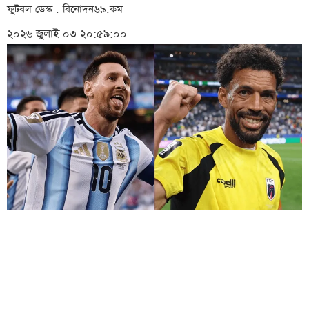
ফুটবল ডেস্ক . বিনোদন৬৯.কম
২০২৬ জুলাই ০৩ ২০:৫৯:০০