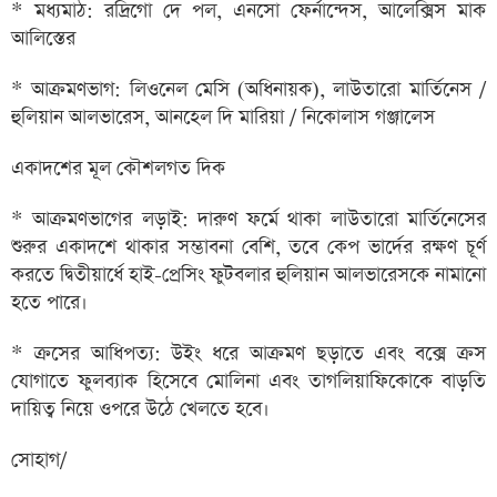
* মধ্যমাঠ: রদ্রিগো দে পল, এনসো ফের্নান্দেস, আলেক্সিস মাক
আলিস্তের
* আক্রমণভাগ: লিওনেল মেসি (অধিনায়ক), লাউতারো মার্তিনেস /
হুলিয়ান আলভারেস, আনহেল দি মারিয়া / নিকোলাস গঞ্জালেস
একাদশের মূল কৌশলগত দিক
* আক্রমণভাগের লড়াই: দারুণ ফর্মে থাকা লাউতারো মার্তিনেসের
শুরুর একাদশে থাকার সম্ভাবনা বেশি, তবে কেপ ভার্দের রক্ষণ চূর্ণ
করতে দ্বিতীয়ার্ধে হাই-প্রেসিং ফুটবলার হুলিয়ান আলভারেসকে নামানো
হতে পারে।
* ক্রসের আধিপত্য: উইং ধরে আক্রমণ ছড়াতে এবং বক্সে ক্রস
যোগাতে ফুলব্যাক হিসেবে মোলিনা এবং তাগলিয়াফিকোকে বাড়তি
দায়িত্ব নিয়ে ওপরে উঠে খেলতে হবে।
সোহাগ/