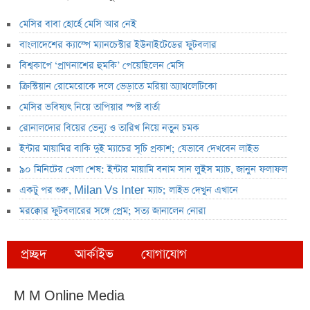
মেসির বাবা হোর্হে মেসি আর নেই
বাংলাদেশের ক্যাম্পে ম্যানচেস্টার ইউনাইটেডের ফুটবলার
বিশ্বকাপে ‘প্রাণনাশের হুমকি’ পেয়েছিলেন মেসি
ক্রিস্টিয়ান রোমেরোকে দলে ভেড়াতে মরিয়া অ্যাথলেটিকো
মেসির ভবিষ্যৎ নিয়ে তাপিয়ার স্পষ্ট বার্তা
রোনালদোর বিয়ের ভেন্যু ও তারিখ নিয়ে নতুন চমক
ইন্টার মায়ামির বাকি দুই ম্যাচের সূচি প্রকাশ; যেভাবে দেখবেন লাইভ
৯০ মিনিটের খেলা শেষ: ইন্টার মায়ামি বনাম সান লুইস ম্যাচ, জানুন ফলাফল
একটু পর শুরু, Milan Vs Inter ম্যাচ; লাইভ দেখুন এখানে
মরক্কোর ফুটবলারের সঙ্গে প্রেম; সত্য জানালেন নোরা
প্রচ্ছদ
আর্কাইভ
যোগাযোগ
M M Online Media