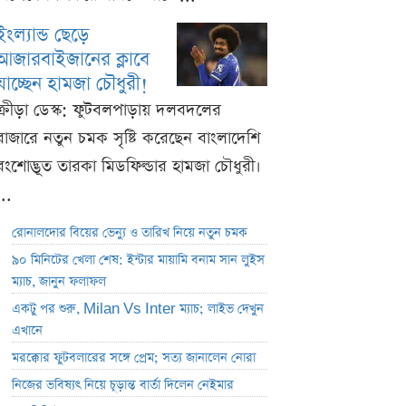
ইংল্যান্ড ছেড়ে
আজারবাইজানের ক্লাবে
যাচ্ছেন হামজা চৌধুরী!
ক্রীড়া ডেস্ক: ফুটবলপাড়ায় দলবদলের
বাজারে নতুন চমক সৃষ্টি করেছেন বাংলাদেশি
বংশোদ্ভূত তারকা মিডফিল্ডার হামজা চৌধুরী।
...
রোনালদোর বিয়ের ভেন্যু ও তারিখ নিয়ে নতুন চমক
৯০ মিনিটের খেলা শেষ: ইন্টার মায়ামি বনাম সান লুইস
ম্যাচ, জানুন ফলাফল
একটু পর শুরু, Milan Vs Inter ম্যাচ; লাইভ দেখুন
এখানে
মরক্কোর ফুটবলারের সঙ্গে প্রেম; সত্য জানালেন নোরা
নিজের ভবিষ্যৎ নিয়ে চূড়ান্ত বার্তা দিলেন নেইমার