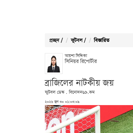
প্রচ্ছদ
/
ফুটবল
/
বিস্তারিত
আয়শা সিদ্দিকা
সিনিয়র রিপোর্টার
ব্রাজিলের নাটকীয় জয়
ফুটবল ডেস্ক . বিনোদন৬৯.কম
২০২৬ জুন ৩০ ০১:০৩:০৯