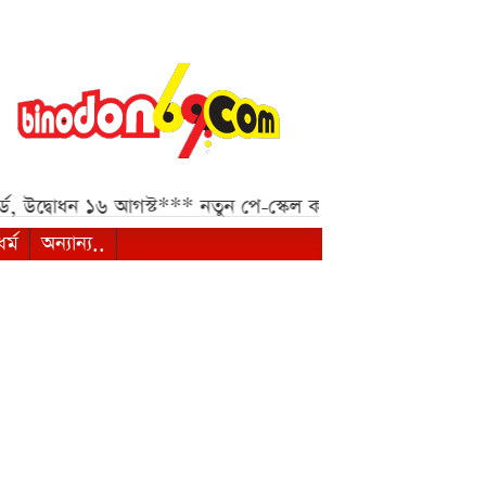
ধন ১৬ আগস্ট***
নতুন পে-স্কেল কার্যকর হলে যেভাবে বকেয়া বেত
ধর্ম
অন্যান্য..