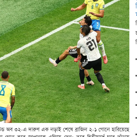
াউন্ড অব ৩২-এ দারুণ এক লড়াই শেষে ব্রাজিল ২-১ গোলে হারিয়েছে