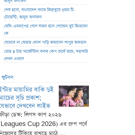
জানুন ফলাফল
শেষ হলো, বাংলাদেশ বনাম জিম্বাবুয়ে প্রথম টি-
টোয়েন্টি; জানুন ফলাফল
মেসি-এমবাপের গোল সমান হলে গোল্ডেন বুট জিতবেন
কে
যেভাবে না ফেরার দেশে পাড়ি জমালেন শাপুর জাদরান
ভোর ৪ টায় আর্জেন্টিনা বনাম কেপ ভার্দে ম্যাচ; সরাসরি
দেখন এখানে
ফুটবল
ইন্টার মায়ামির বাকি দুই
ম্যাচের সূচি প্রকাশ;
যেভাবে দেখবেন লাইভ
ক্রীড়া ডেস্ক: লিগস কাপ ২০২৬
(Leagues Cup 2026) এর গ্রুপ পর্বে
নিজেদের টিকিয়ে রাখতে মাঠে ...