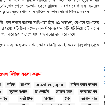
 গোল করে জাপানকে এগিয়ে দেন। তবে দ্বিতীয়ার্ধে ঘুরে দাঁড়ায়
টে কাসেমিরোর গোলে সমতায় ফেরে ব্রাজিল। এরপর যোগ করা সময়ের
র্টিনেল্লি জয়সূচক গোল করে ব্রাজিলকে শেষ ষোলো নিশ্চিত করেন।
বশালী। বল দখলে তাদের আধিপত্য ছিল ৬১ শতাংশ, যেখানে জাপানের
 মধ্যে ৭টি ছিল লক্ষ্যে। অন্যদিকে জাপান ৫টি শট নিয়ে ২টি লক্ষ্যে
সম্পন্ন করে ৯২ শতাংশ পাস সফলতার হার ধরে রাখে।
দের যাত্রা অব্যাহত রাখল, আর সাহসী লড়াই করেও বিশ্বকাপ থেকে
গুগল নিউজ ফলো করুন
া
লাইভ
জাপান
brazil vs japan
ব্রাজিল বনাম জাপান
e
ফুটবল সংবাদ
টি-স্পোর্টস
ব্রাজিল ম্যাচ
নকআউট পর্ব
ল লাইভ
গাজী টিভি
জিটিভি
টফি
জাপান ম্যাচ