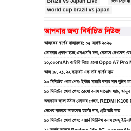
Brazil vs Japan Live
জিও সিনেমা
world cup brazil vs japan
আপনার জন্য নির্বাচিত নিউজ
আজকের স্বর্ণের বাজারদর: ০৫ আগস্ট ২০২৬
সোমবার প্রকাশ হচ্ছে এসএসসি ফল, যেভাবে দেখবেন রেজ
১০,০০০mAh ব্যাটারি নিয়ে এলো Oppo A7 Pro Max
আজ ১৮, ২১, ২২ ক্যারেট এক ভরি স্বর্ণের দাম
৯০ মিনিটের খেলা শেষ: ইন্টার মায়ামি বনাম সান লুইস ম্
৯০ মিনিটের খেলা শেষ: রেমো বনাম সান্তোস ম্যাচ, জান
অন্ধকারে জ্বলে উঠবে ফোনের পেছন, REDMI K100 
দেশের বাজারে আজকের স্বর্ণের দাম, প্রতি ভরি কত
৯০ মিনিটের খেলা শেষ: বায়ার্ন মিউনিখ বনাম জেজু ইউন
১২ আগস্ট আসছে Realme 16x 5G, ৭,০০০mAh ব্যাটা