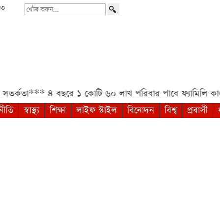
৩৩
খোঁজ
করুন...
***
৪ বছরে ১ কোটি ৬০ লাখ পরিবার পাবে ফ্যামিলি কার্ড, উদ্বো
নীতি
স্বাস্থ্য
শিক্ষা
লাইফ স্টাইল
বিনোদন
বিশ্ব
প্রবাসী