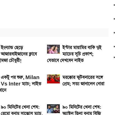
5G, দাম কত?
এখানে
ানে
ইংল্যান্ড ছেড়ে
ইন্টার মায়ামির বাকি দুই
আজারবাইজানের ক্লাবে
ম্যাচের সূচি প্রকাশ;
হামজা চৌধুরী!
যেভাবে দেখবেন লাইভ
একটু পর শুরু, Milan
মরক্কোর ফুটবলারের সঙ্গে
Vs Inter ম্যাচ; লাইভ
প্রেম; সত্য জানালেন নোরা
খানে
৯০ মিনিটের খেলা শেষ:
৯০ মিনিটের খেলা শেষ:
রেমো বনাম সান্তোস ম্যাচ,
অ্যাস্টল ভিলা বনাম বিজি