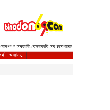
োষ***
সরকারি-বেসরকারি সব হাসপাতাল ও ক্লিনিকের জন্য হাইকোর্
ধর্ম
অন্যান্য..