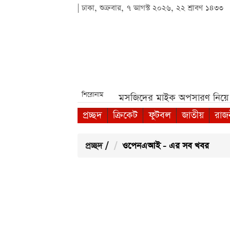
| ঢাকা, শুক্রবার, ৭ আগস্ট ২০২৬, ২২ শ্রাবণ ১৪৩৩
শিরোনাম
 বৃত্তি পরীক্ষা***
পশ্চিমবঙ্গে মসজিদের মাইক অপসারণ নিয়ে নত
প্রচ্ছদ
ক্রিকেট
ফুটবল
জাতীয়
রাজ
প্রচ্ছদ
/
ওপেনএআই - এর সব খবর