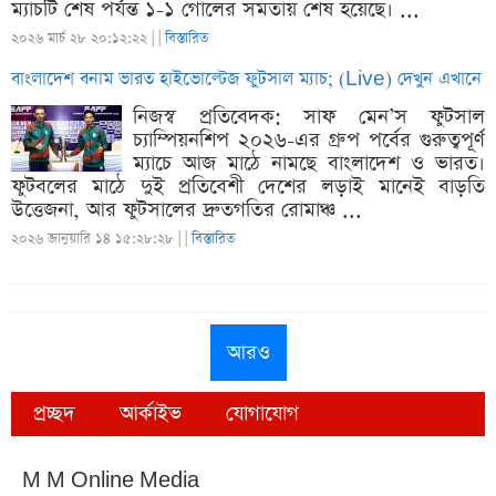
ম্যাচটি শেষ পর্যন্ত ১-১ গোলের সমতায় শেষ হয়েছে। ...
২০২৬ মার্চ ২৮ ২০:১২:২২ |
|
বিস্তারিত
বাংলাদেশ বনাম ভারত হাইভোল্টেজ ফুটসাল ম্যাচ; (Live) দেখুন এখানে
নিজস্ব প্রতিবেদক: সাফ মেন’স ফুটসাল
চ্যাম্পিয়নশিপ ২০২৬-এর গ্রুপ পর্বের গুরুত্বপূর্ণ
ম্যাচে আজ মাঠে নামছে বাংলাদেশ ও ভারত।
ফুটবলের মাঠে দুই প্রতিবেশী দেশের লড়াই মানেই বাড়তি
উত্তেজনা, আর ফুটসালের দ্রুতগতির রোমাঞ্চ ...
২০২৬ জানুয়ারি ১৪ ১৫:২৮:২৮ |
|
বিস্তারিত
আরও
প্রচ্ছদ
আর্কাইভ
যোগাযোগ
M M Online Media