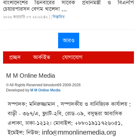
বাংলাদেশের তিনবারের সাবেক প্রধানমন্ত্রী ও বিএনপি
চেয়ারপারসন বেগম খালেদা ...
২০২৬ জানুয়ারি ০৭ ২২:২২:৪২ |
|
বিস্তারিত
আরও
প্রচ্ছদ
আর্কাইভ
যোগাযোগ
M M Online Media
© All Rights Reserved binodon69 2009-2026
Developed by
M M Online Media
সম্পাদক: মনিরুজ্জামান , সম্পাদকীয় ও বানিজ্যিক কার্যালয় :
বাড়ী - ৩৬৭/এ, ফ্ল্যাট-২বি, রোড-০৯, বসুন্ধরা আবাসিক
এলাকা, ঢাকা-১২১২। মোবাইল: +৮৮০১৯১১৭২৬০৫১,
ইমেইল: নিউজ:
info@mmonlinemedia.org