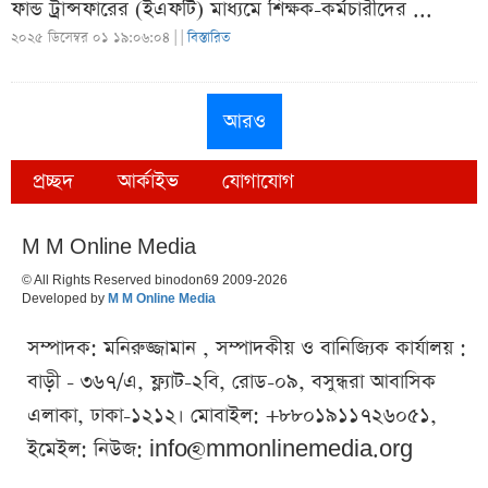
ফান্ড ট্রান্সফারের (ইএফটি) মাধ্যমে শিক্ষক-কর্মচারীদের ...
২০২৫ ডিসেম্বর ০১ ১৯:০৬:০৪ |
|
বিস্তারিত
আরও
প্রচ্ছদ
আর্কাইভ
যোগাযোগ
M M Online Media
© All Rights Reserved binodon69 2009-2026
Developed by
M M Online Media
সম্পাদক: মনিরুজ্জামান , সম্পাদকীয় ও বানিজ্যিক কার্যালয় :
বাড়ী - ৩৬৭/এ, ফ্ল্যাট-২বি, রোড-০৯, বসুন্ধরা আবাসিক
এলাকা, ঢাকা-১২১২। মোবাইল: +৮৮০১৯১১৭২৬০৫১,
ইমেইল: নিউজ:
info@mmonlinemedia.org