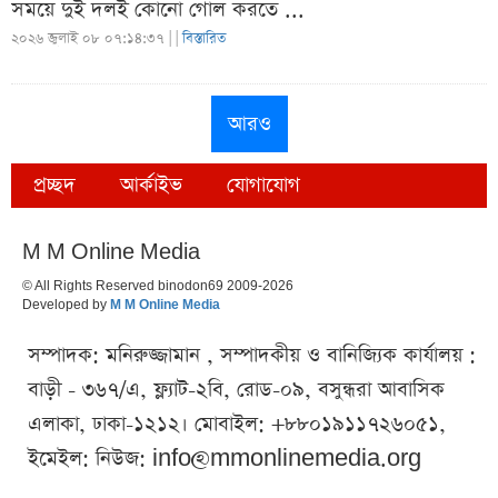
সময়ে দুই দলই কোনো গোল করতে ...
২০২৬ জুলাই ০৮ ০৭:১৪:৩৭ |
|
বিস্তারিত
আরও
প্রচ্ছদ
আর্কাইভ
যোগাযোগ
M M Online Media
© All Rights Reserved binodon69 2009-2026
Developed by
M M Online Media
সম্পাদক: মনিরুজ্জামান , সম্পাদকীয় ও বানিজ্যিক কার্যালয় :
বাড়ী - ৩৬৭/এ, ফ্ল্যাট-২বি, রোড-০৯, বসুন্ধরা আবাসিক
এলাকা, ঢাকা-১২১২। মোবাইল: +৮৮০১৯১১৭২৬০৫১,
ইমেইল: নিউজ:
info@mmonlinemedia.org