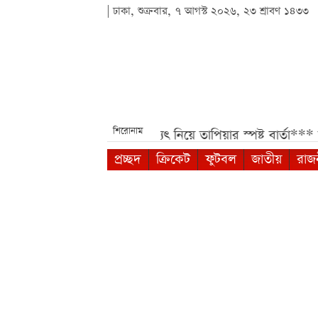
| ঢাকা, শুক্রবার, ৭ আগস্ট ২০২৬, ২৩ শ্রাবণ ১৪৩৩
শিরোনাম
নতুন সিদ্ধান্ত***
মেসির ভবিষ্যৎ নিয়ে তাপিয়ার স্পষ্ট বার্তা***
সহপ
প্রচ্ছদ
ক্রিকেট
ফুটবল
জাতীয়
রাজ