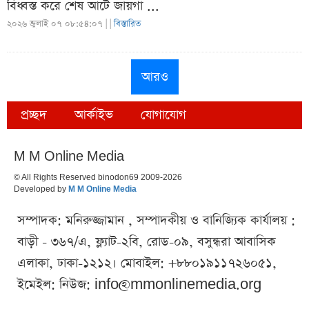
বিধ্বস্ত করে শেষ আটে জায়গা ...
২০২৬ জুলাই ০৭ ০৮:৫৪:০৭ |
|
বিস্তারিত
আরও
প্রচ্ছদ
আর্কাইভ
যোগাযোগ
M M Online Media
© All Rights Reserved binodon69 2009-2026
Developed by
M M Online Media
সম্পাদক: মনিরুজ্জামান , সম্পাদকীয় ও বানিজ্যিক কার্যালয় :
বাড়ী - ৩৬৭/এ, ফ্ল্যাট-২বি, রোড-০৯, বসুন্ধরা আবাসিক
এলাকা, ঢাকা-১২১২। মোবাইল: +৮৮০১৯১১৭২৬০৫১,
ইমেইল: নিউজ:
info@mmonlinemedia.org