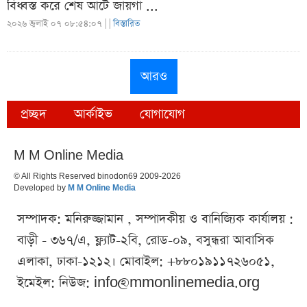
বিধ্বস্ত করে শেষ আটে জায়গা ...
২০২৬ জুলাই ০৭ ০৮:৫৪:০৭ |
|
বিস্তারিত
আরও
প্রচ্ছদ
আর্কাইভ
যোগাযোগ
M M Online Media
© All Rights Reserved binodon69 2009-2026
Developed by
M M Online Media
সম্পাদক: মনিরুজ্জামান , সম্পাদকীয় ও বানিজ্যিক কার্যালয় :
বাড়ী - ৩৬৭/এ, ফ্ল্যাট-২বি, রোড-০৯, বসুন্ধরা আবাসিক
এলাকা, ঢাকা-১২১২। মোবাইল: +৮৮০১৯১১৭২৬০৫১,
ইমেইল: নিউজ:
info@mmonlinemedia.org