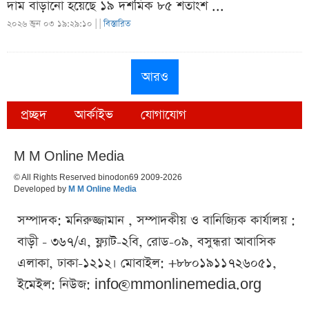
দাম বাড়ানো হয়েছে ১৯ দশমিক ৮৫ শতাংশ ...
২০২৬ জুন ০৩ ১৯:২৯:১০ |
|
বিস্তারিত
আরও
প্রচ্ছদ
আর্কাইভ
যোগাযোগ
M M Online Media
© All Rights Reserved binodon69 2009-2026
Developed by
M M Online Media
সম্পাদক: মনিরুজ্জামান , সম্পাদকীয় ও বানিজ্যিক কার্যালয় :
বাড়ী - ৩৬৭/এ, ফ্ল্যাট-২বি, রোড-০৯, বসুন্ধরা আবাসিক
এলাকা, ঢাকা-১২১২। মোবাইল: +৮৮০১৯১১৭২৬০৫১,
ইমেইল: নিউজ:
info@mmonlinemedia.org