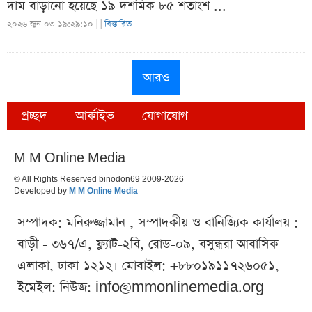
দাম বাড়ানো হয়েছে ১৯ দশমিক ৮৫ শতাংশ ...
২০২৬ জুন ০৩ ১৯:২৯:১০ |
|
বিস্তারিত
আরও
প্রচ্ছদ
আর্কাইভ
যোগাযোগ
M M Online Media
© All Rights Reserved binodon69 2009-2026
Developed by
M M Online Media
সম্পাদক: মনিরুজ্জামান , সম্পাদকীয় ও বানিজ্যিক কার্যালয় :
বাড়ী - ৩৬৭/এ, ফ্ল্যাট-২বি, রোড-০৯, বসুন্ধরা আবাসিক
এলাকা, ঢাকা-১২১২। মোবাইল: +৮৮০১৯১১৭২৬০৫১,
ইমেইল: নিউজ:
info@mmonlinemedia.org