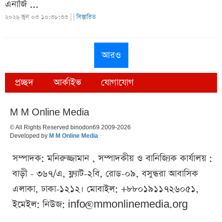
এনার্জি ...
২০২৬ জুন ০৩ ১০:৩৮:৩৩ |
|
বিস্তারিত
আরও
প্রচ্ছদ
আর্কাইভ
যোগাযোগ
M M Online Media
© All Rights Reserved binodon69 2009-2026
Developed by
M M Online Media
সম্পাদক: মনিরুজ্জামান , সম্পাদকীয় ও বানিজ্যিক কার্যালয় :
বাড়ী - ৩৬৭/এ, ফ্ল্যাট-২বি, রোড-০৯, বসুন্ধরা আবাসিক
এলাকা, ঢাকা-১২১২। মোবাইল: +৮৮০১৯১১৭২৬০৫১,
ইমেইল: নিউজ:
info@mmonlinemedia.org