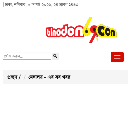
| ঢাকা, শনিবার, ৮ আগস্ট ২০২৬, ২৪ শ্রাবণ ১৪৩৩
খোঁজ
করুন...
প্রচ্ছদ
/
মেঘালয় - এর সব খবর