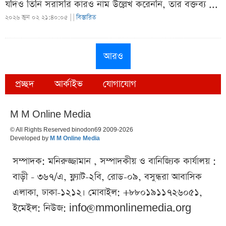
যদিও তিনি সরাসরি কারও নাম উল্লেখ করেননি, তার বক্তব্য ...
২০২৬ জুন ০২ ২১:৪০:০৫ |
|
বিস্তারিত
আরও
প্রচ্ছদ
আর্কাইভ
যোগাযোগ
M M Online Media
© All Rights Reserved binodon69 2009-2026
Developed by
M M Online Media
সম্পাদক: মনিরুজ্জামান , সম্পাদকীয় ও বানিজ্যিক কার্যালয় :
বাড়ী - ৩৬৭/এ, ফ্ল্যাট-২বি, রোড-০৯, বসুন্ধরা আবাসিক
এলাকা, ঢাকা-১২১২। মোবাইল: +৮৮০১৯১১৭২৬০৫১,
ইমেইল: নিউজ:
info@mmonlinemedia.org