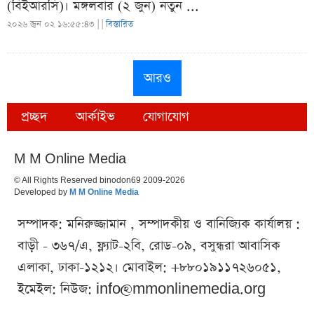
(বিইআরসি)। মঙ্গলবার (২ জুন) নতুন ...
২০২৬ জুন ০২ ১৬:৫৫:৪৩ |
|
বিস্তারিত
আরও
প্রচ্ছদ
আর্কাইভ
যোগাযোগ
M M Online Media
© All Rights Reserved binodon69 2009-2026
Developed by
M M Online Media
সম্পাদক: মনিরুজ্জামান , সম্পাদকীয় ও বানিজ্যিক কার্যালয় :
বাড়ী - ৩৬৭/এ, ফ্ল্যাট-২বি, রোড-০৯, বসুন্ধরা আবাসিক
এলাকা, ঢাকা-১২১২। মোবাইল: +৮৮০১৯১১৭২৬০৫১,
ইমেইল: নিউজ:
info@mmonlinemedia.org