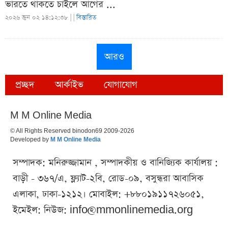
ভারতে থাকতে চাইলে আগের ...
২০২৬ জুন ০২ ১৪:১২:৩৮ |
|
বিস্তারিত
আরও
প্রচ্ছদ
আর্কাইভ
যোগাযোগ
M M Online Media
© All Rights Reserved binodon69 2009-2026
Developed by
M M Online Media
সম্পাদক: মনিরুজ্জামান , সম্পাদকীয় ও বানিজ্যিক কার্যালয় :
বাড়ী - ৩৬৭/এ, ফ্ল্যাট-২বি, রোড-০৯, বসুন্ধরা আবাসিক
এলাকা, ঢাকা-১২১২। মোবাইল: +৮৮০১৯১১৭২৬০৫১,
ইমেইল: নিউজ:
info@mmonlinemedia.org