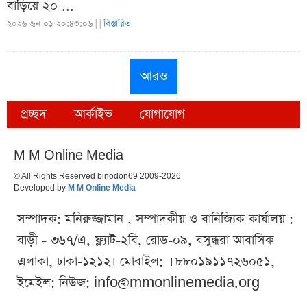
বাড়িয়ে ২০ ...
২০২৬ জুন ০১ ২০:৪৩:০৬ |
|
বিস্তারিত
আরও
প্রচ্ছদ
আর্কাইভ
যোগাযোগ
M M Online Media
© All Rights Reserved binodon69 2009-2026
Developed by
M M Online Media
সম্পাদক: মনিরুজ্জামান , সম্পাদকীয় ও বানিজ্যিক কার্যালয় :
বাড়ী - ৩৬৭/এ, ফ্ল্যাট-২বি, রোড-০৯, বসুন্ধরা আবাসিক
এলাকা, ঢাকা-১২১২। মোবাইল: +৮৮০১৯১১৭২৬০৫১,
ইমেইল: নিউজ:
info@mmonlinemedia.org