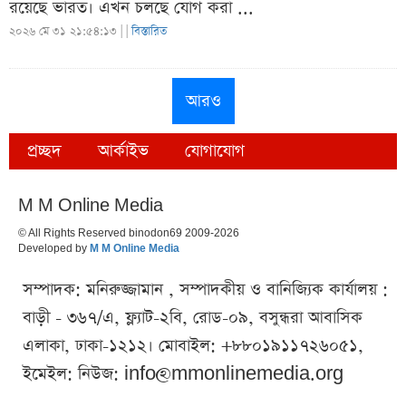
রয়েছে ভারত। এখন চলছে যোগ করা ...
২০২৬ মে ৩১ ২১:৫৪:১৩ |
|
বিস্তারিত
আরও
প্রচ্ছদ
আর্কাইভ
যোগাযোগ
M M Online Media
© All Rights Reserved binodon69 2009-2026
Developed by
M M Online Media
সম্পাদক: মনিরুজ্জামান , সম্পাদকীয় ও বানিজ্যিক কার্যালয় :
বাড়ী - ৩৬৭/এ, ফ্ল্যাট-২বি, রোড-০৯, বসুন্ধরা আবাসিক
এলাকা, ঢাকা-১২১২। মোবাইল: +৮৮০১৯১১৭২৬০৫১,
ইমেইল: নিউজ:
info@mmonlinemedia.org