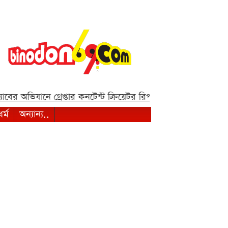
াবের অভিযানে গ্রেপ্তার কনটেন্ট ক্রিয়েটর রিপন মিয়া***
দেশজুড়ে ৫ দ
ধর্ম
অন্যান্য..