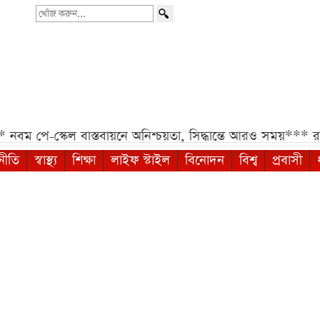
খোঁজ
করুন...
নবম পে-স্কেল বাস্তবায়নে অনিশ্চয়তা, সিদ্ধান্তে আরও সময়***
র‍্য
নীতি
স্বাস্থ্য
শিক্ষা
লাইফ স্টাইল
বিনোদন
বিশ্ব
প্রবাসী