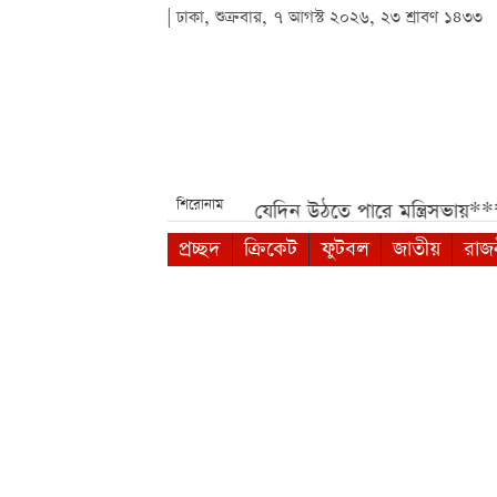
| ঢাকা, শুক্রবার, ৭ আগস্ট ২০২৬, ২৩ শ্রাবণ ১৪৩৩
শিরোনাম
 খবর***
নবম পে-স্কেলের ফাইল যেদিন উঠতে পারে মন্ত্রিসভায়***
প্রচ্ছদ
ক্রিকেট
ফুটবল
জাতীয়
রাজ