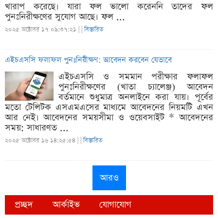
খারাপ করেছে। যারা ফল ভালো করেননি তাদের ফল
পুনঃনিরীক্ষণের সুযোগ আছে। ফল ...
২০২৫ অক্টোবর ১৭ ০৯:৩৭:২১ |
|
বিস্তারিত
এইচএসসি ফলাফল পুনঃনিরীক্ষণ: আবেদন করবেন যেভাবে
এইচএসসি ও সমমান পরীক্ষার ফলাফল
পুনঃনিরীক্ষণের (খাতা চ্যালেঞ্জ) আবেদন
বর্তমানে শুধুমাত্র অনলাইনে করা যায়। পূর্বের
মতো টেলিটক এসএমএসের মাধ্যমে আবেদনের নিয়মটি এখন
আর নেই। আবেদনের সময়সীমা ও ওয়েবসাইট * আবেদনের
সময়: সাধারণত ...
২০২৫ অক্টোবর ১৬ ১৪:২৫:৫৪ |
|
বিস্তারিত
আরও
প্রচ্ছদ
আর্কাইভ
যোগাযোগ