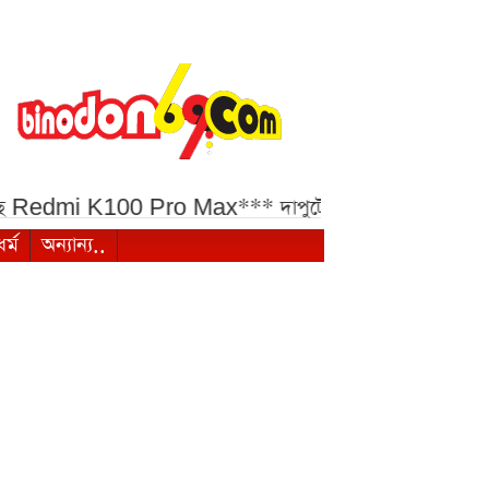
সছে Redmi K100 Pro Max***
দাপুটে জয়ে ত্রিদেশীয় সিরিজের
ধর্ম
অন্যান্য..