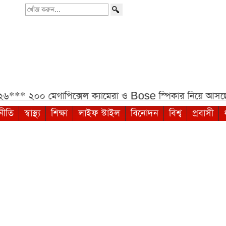
খোঁজ
করুন...
৬***
২০০ মেগাপিক্সেল ক্যামেরা ও Bose স্পিকার নিয়ে আ
নীতি
স্বাস্থ্য
শিক্ষা
লাইফ স্টাইল
বিনোদন
বিশ্ব
প্রবাসী