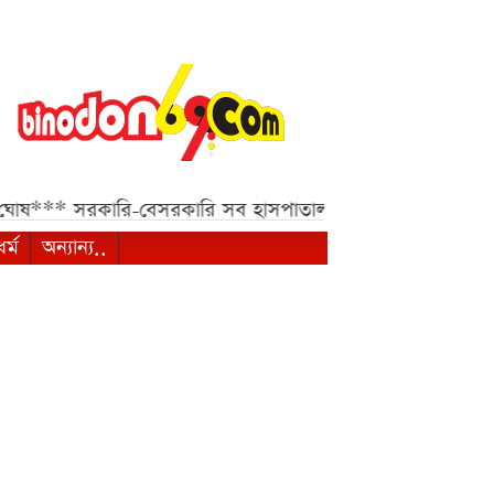
োষ***
সরকারি-বেসরকারি সব হাসপাতাল ও ক্লিনিকের জন্য হাইকোর্
ধর্ম
অন্যান্য..