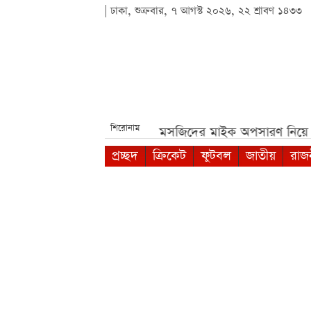
| ঢাকা, শুক্রবার, ৭ আগস্ট ২০২৬, ২২ শ্রাবণ ১৪৩৩
শিরোনাম
বৃত্তি পরীক্ষা***
পশ্চিমবঙ্গে মসজিদের মাইক অপসারণ নিয়ে নতু
প্রচ্ছদ
ক্রিকেট
ফুটবল
জাতীয়
রাজ