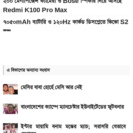
২০০ মেগাপিক্সেল ক্যামেরা ও Bose স্পিকার নিয়ে আসছে
Redmi K100 Pro Max
৭০৫০mAh ব্যাটারি ও ১২০Hz কার্ভড ডিসপ্লেতে ভিভো S2
লঞ্চ
আজকের স্বর্ণের বাজারদর: ০৮ আগস্ট ২০২৬
৭,৫০০mAh ব্যাটারির Redmi 17 আনল Xiaomi, দাম
কত
এ বিভাগের অন্যান্য সংবাদ
আগামী সপ্তাহেই সুখবর, বেতন-ইনক্রিমেট নিয়ে যা জানা গেল
মেসির বাবা হোর্হে মেসি আর নেই
Hero Xtreme 125R V2 বাইকটি কবে আসবে
বাংলাদেশে ও দাম কত
বাংলাদেশের ক্যাম্পে ম্যানচেস্টার ইউনাইটেডের ফুটবলার
আজকের স্বর্ণের বাজারদর: ০৭ আগস্ট ২০২৬
দেশের বাজারে আজ ১৮, ২১ ও ২২ ক্যারেট একভরি সোনার
ইন্টার মায়ামি বনাম মন্তের ম্যাচ; সরাসরি যেভাবে
দাম