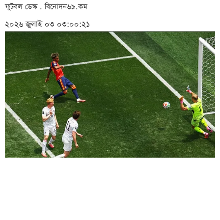
ফুটবল ডেস্ক . বিনোদন৬৯.কম
২০২৬ জুলাই ০৩ ০৩:০০:২১