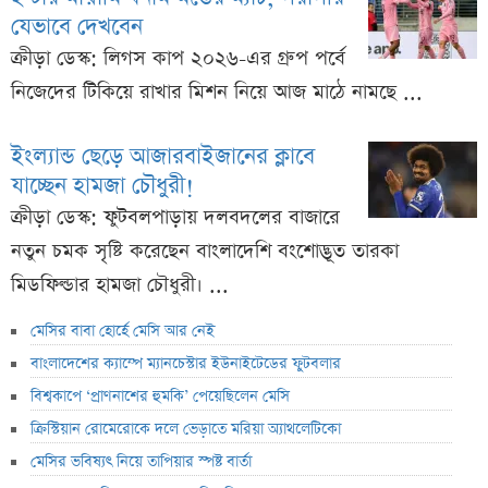
যেভাবে দেখবেন
ক্রীড়া ডেস্ক: লিগস কাপ ২০২৬-এর গ্রুপ পর্বে
নিজেদের টিকিয়ে রাখার মিশন নিয়ে আজ মাঠে নামছে ...
ইংল্যান্ড ছেড়ে আজারবাইজানের ক্লাবে
যাচ্ছেন হামজা চৌধুরী!
ক্রীড়া ডেস্ক: ফুটবলপাড়ায় দলবদলের বাজারে
নতুন চমক সৃষ্টি করেছেন বাংলাদেশি বংশোদ্ভূত তারকা
মিডফিল্ডার হামজা চৌধুরী। ...
মেসির বাবা হোর্হে মেসি আর নেই
বাংলাদেশের ক্যাম্পে ম্যানচেস্টার ইউনাইটেডের ফুটবলার
বিশ্বকাপে ‘প্রাণনাশের হুমকি’ পেয়েছিলেন মেসি
ক্রিস্টিয়ান রোমেরোকে দলে ভেড়াতে মরিয়া অ্যাথলেটিকো
মেসির ভবিষ্যৎ নিয়ে তাপিয়ার স্পষ্ট বার্তা