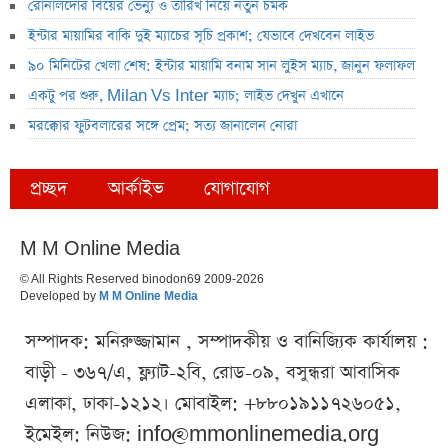
রোনালদোর বিয়ের ভেন্যু ও তারিখ নিয়ে নতুন চমক
ইন্টার মায়ামির বাকি দুই ম্যাচের সূচি প্রকাশ; যেভাবে দেখবেন লাইভ
৯০ মিনিটের খেলা শেষ: ইন্টার মায়ামি বনাম সান লুইস ম্যাচ, জানুন ফলাফল
একটু পর শুরু, Milan Vs Inter ম্যাচ; লাইভ দেখুন এখানে
মরক্কোর ফুটবলারের সঙ্গে প্রেম; সত্য জানালেন নোরা
প্রচ্ছদ
আর্কাইভ
যোগাযোগ
M M Online Media
© All Rights Reserved binodon69 2009-2026
Developed by
M M Online Media
সম্পাদক: মনিরুজ্জামান , সম্পাদকীয় ও বানিজ্যিক কার্যালয় :
বাড়ী - ৩৬৭/এ, ফ্ল্যাট-২বি, রোড-০৯, বসুন্ধরা আবাসিক
এলাকা, ঢাকা-১২১২। মোবাইল: +৮৮০১৯১১৭২৬০৫১,
ইমেইল: নিউজ:
info@mmonlinemedia.org