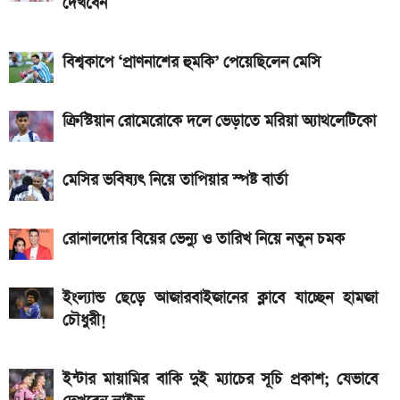
দেখবেন
Bajaj Pulsar N160 S ও N160 SS লঞ্চ, থাকছে ৪-
ভালভ ইঞ্জিন ও TFT ডিসপ্লে
বিশ্বকাপে ‘প্রাণনাশের হুমকি’ পেয়েছিলেন মেসি
iQOO Z11-এ থাকছে ৬.৮৩ ইঞ্চির কার্ভড AMOLED
ডিসপ্লে, থাকছে সরু ফ্রেম
ক্রিস্টিয়ান রোমেরোকে দলে ভেড়াতে মরিয়া অ্যাথলেটিকো
২০২৬ সালের প্রথম পূর্ণগ্রাস সূর্যগ্রহণ কবে, কোথা থেকে দেখা
মেসির ভবিষ্যৎ নিয়ে তাপিয়ার স্পষ্ট বার্তা
যাবে
রোনালদোর বিয়ের ভেন্যু ও তারিখ নিয়ে নতুন চমক
ইংল্যান্ড ছেড়ে আজারবাইজানের ক্লাবে যাচ্ছেন হামজা
চৌধুরী!
ইন্টার মায়ামির বাকি দুই ম্যাচের সূচি প্রকাশ; যেভাবে