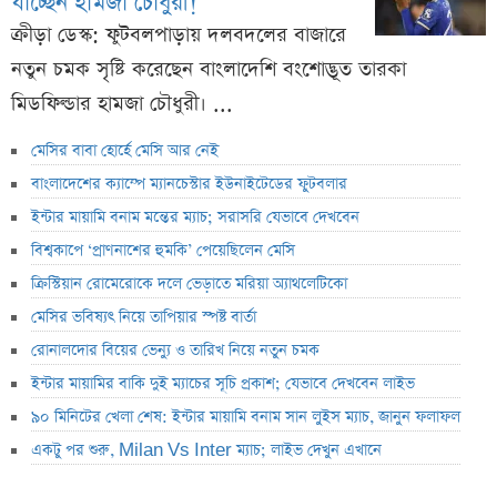
যাচ্ছেন হামজা চৌধুরী!
ক্রীড়া ডেস্ক: ফুটবলপাড়ায় দলবদলের বাজারে
নতুন চমক সৃষ্টি করেছেন বাংলাদেশি বংশোদ্ভূত তারকা
মিডফিল্ডার হামজা চৌধুরী। ...
মেসির বাবা হোর্হে মেসি আর নেই
বাংলাদেশের ক্যাম্পে ম্যানচেস্টার ইউনাইটেডের ফুটবলার
ইন্টার মায়ামি বনাম মন্তের ম্যাচ; সরাসরি যেভাবে দেখবেন
বিশ্বকাপে ‘প্রাণনাশের হুমকি’ পেয়েছিলেন মেসি
ক্রিস্টিয়ান রোমেরোকে দলে ভেড়াতে মরিয়া অ্যাথলেটিকো
মেসির ভবিষ্যৎ নিয়ে তাপিয়ার স্পষ্ট বার্তা
রোনালদোর বিয়ের ভেন্যু ও তারিখ নিয়ে নতুন চমক
ইন্টার মায়ামির বাকি দুই ম্যাচের সূচি প্রকাশ; যেভাবে দেখবেন লাইভ
৯০ মিনিটের খেলা শেষ: ইন্টার মায়ামি বনাম সান লুইস ম্যাচ, জানুন ফলাফল
একটু পর শুরু, Milan Vs Inter ম্যাচ; লাইভ দেখুন এখানে