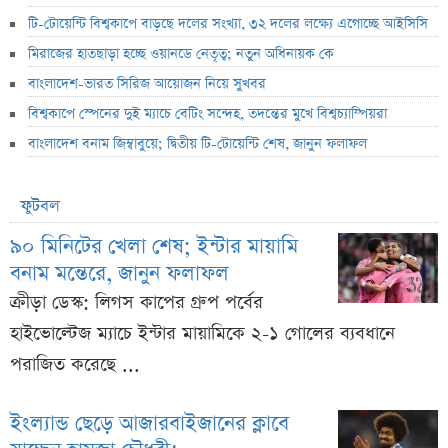
টি-টোয়েন্টি বিশ্বকাপে বাড়ছে দলের সংখ্যা, ৩২ দলের লক্ষ্যে এগোচ্ছে আইসিসি
মিরাজের হাতছাড়া হচ্ছে ওয়ানডে নেতৃত্ব; নতুন অধিনায়ক কে
বাংলাদেশ-ভারত সিরিজ আয়োজন নিয়ে সুখবর
বিশ্বকাপে স্পেনের দুই ম্যাচে বেটিং সন্দেহ, তদন্তের মুখে বিশ্বচ্যাম্পিয়রা
বাংলাদেশ বনাম জিম্বাবুয়ে; দ্বিতীয় টি-টোয়েন্টি শেষ, জানুন ফলাফল
ফুটবল
৯০ মিনিটের খেলা শেষ; ইন্টার মায়ামি
বনাম মন্তেরে, জানুন ফলাফল
ক্রীড়া ডেস্ক: লিগস কাপের গ্রুপ পর্বের
হাইভোল্টেজ ম্যাচে ইন্টার মায়ামিকে ২-১ গোলের ব্যবধানে
পরাজিত করেছে ...
ইংল্যান্ড ছেড়ে আজারবাইজানের ক্লাবে