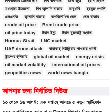
বিশ্ববাজারে তেলের দাম
বিশ্ব অর্থনীতি
ব্রেন্ট ক্রুড
ইরান সংবাদ
মধ্যপ্রাচ্য উত্তেজনা
বিশ্ব জ্বালানি বাজার
আবুধাবি
হরমুজ প্রণালি
এলএনজি
জ্বালানি বাজার
অপরিশোধিত তেল
তেল বাজার
crude oil price
Brent crude price
oil price today
ইরান ইস্যু
ইরান যুক্তরাষ্ট্র সংঘাত
Hormuz Strait
LNG market
UAE drone attack
বারাকাহ নিউক্লিয়ার পাওয়ার প্ল্যান্ট
ট্রাম্পের হুঁশিয়ারি
global oil market
energy crisis
oil market volatility
international oil prices
geopolitics news
world news bangla
আপনার জন্য নির্বাচিত নিউজ
১০ থেকে ১৬ আগস্ট: এক সপ্তাহে আসছে ৫ নতুন স্মার্টফোন