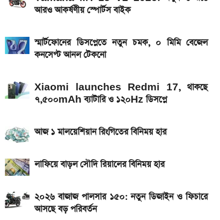
আরও আকর্ষণীয় স্পোর্টস বাইক
আগামী সপ্তাহেই সুখবর, বেতন-ইনক্রিমেট নিয়ে যা জানা গেল
৭৫০০mAh ব্যাটারি নিয়ে বাজারে এলো Redmi 17 5G
স্মার্টফোনের ডিসপ্লেতে নতুন চমক, ০ মিমি বেজেল
ও 4G
কনসেপ্ট আনল টেকনো
iQOO Z11-এ থাকছে ৬.৮৩ ইঞ্চির কার্ভড AMOLED
ডিসপ্লে, থাকছে সরু ফ্রেম
Xiaomi launches Redmi 17, থাকছে
৭,৫০০mAh ব্যাটারি ও ১২০Hz ডিসপ্লে
Bajaj Pulsar N160 S: দাম, ইঞ্জিন, ফিচার ও
স্পেসিফিকেশন
আজ ১ মালয়েশিয়ান রিংগিতের বিনিময় হার
রাষ্ট্রপতি নির্বাচনে দুই মনোনয়নপত্র নিল বিএনপি
Xiaomi launches Redmi 17, থাকছে
লাফিয়ে বাড়ল সৌদি রিয়ালের বিনিময় হার
৭,৫০০mAh ব্যাটারি ও ১২০Hz ডিসপ্লে
২০২৬ বাজাজ পালসার ১৫০: নতুন ডিজাইন ও ফিচারে
আসছে বড় পরিবর্তন