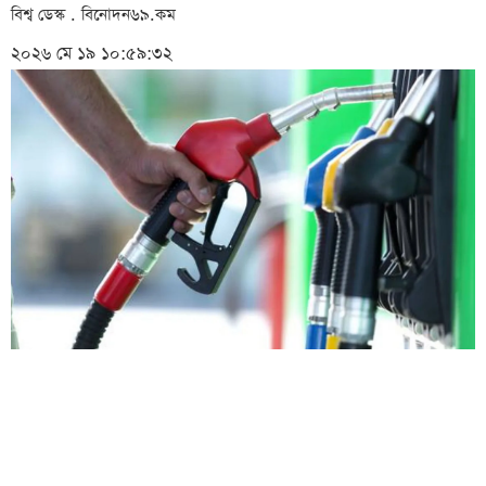
বিশ্ব ডেস্ক . বিনোদন৬৯.কম
২০২৬ মে ১৯ ১০:৫৯:৩২