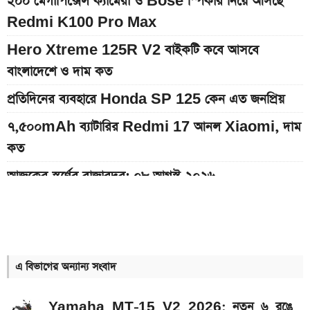
২০০ মেগাপিক্সেল ক্যামেরা ও Bose স্পিকার নিয়ে আসছে
Redmi K100 Pro Max
Hero Xtreme 125R V2 বাইকটি কবে আসবে
বাংলাদেশে ও দাম কত
প্রতিদিনের ব্যবহারে Honda SP 125 কেন এত জনপ্রিয়
৭,৫০০mAh ব্যাটারির Redmi 17 আনল Xiaomi, দাম
কত
আজকের স্বর্ণের বাজারদর: ০৮ আগস্ট ২০২৬
ইন্টার মায়ামি বনাম মন্তের ম্যাচ; সরাসরি যেভাবে দেখবেন
Bajaj Pulsar N160 S ও N160 SS লঞ্চ, থাকছে ৪-
ভালভ ইঞ্জিন ও TFT ডিসপ্লে
এ বিভাগের অন্যান্য সংবাদ
মালয়েশিয়ায় যেতে বাংলাদেশিদের আবেদন শুরু, অগ্রাধিকার
পাবেন যারা
Yamaha MT-15 V2 2026: নতুন ৬ রঙে