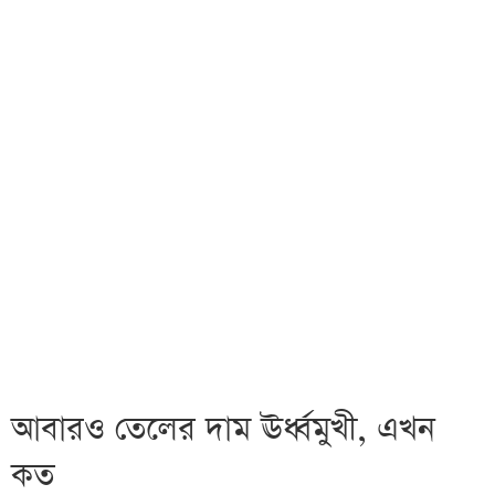
আবারও তেলের দাম ঊর্ধ্বমুখী, এখন
কত