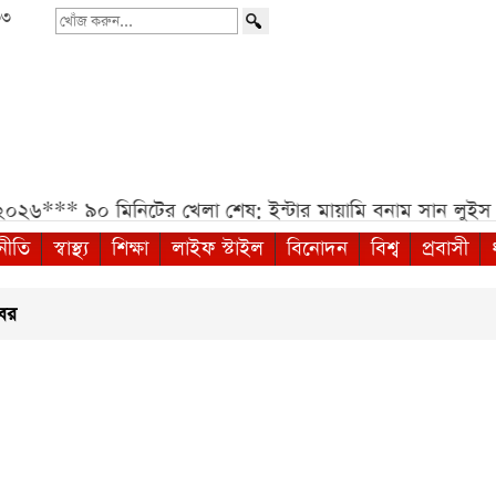
৩৩
খোঁজ
করুন...
২০২৬***
৯০ মিনিটের খেলা শেষ: ইন্টার মায়ামি বনাম সান লুইস ম
নীতি
স্বাস্থ্য
শিক্ষা
লাইফ স্টাইল
বিনোদন
বিশ্ব
প্রবাসী
খবর