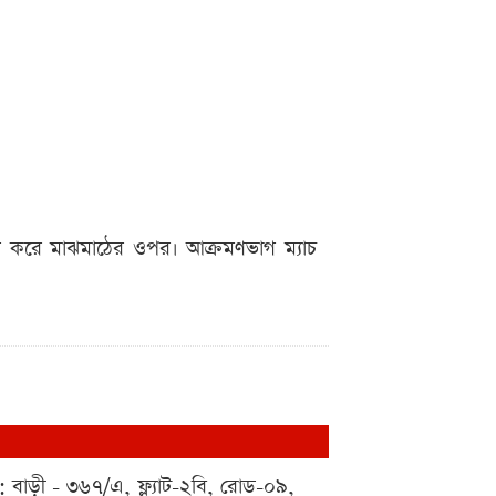
ভর করে মাঝমাঠের ওপর। আক্রমণভাগ ম্যাচ
 : বাড়ী - ৩৬৭/এ, ফ্ল্যাট-২বি, রোড-০৯,