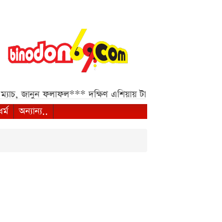
্যাচ, জানুন ফলাফল***
দক্ষিণ এশিয়ায় টাকার শক্ত অবস্থান***
ধী
ধর্ম
অন্যান্য..