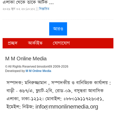
এলাকা থেকে তাকে আটক ...
২০২৬ জুন ০২ ২০:১০:৫২ |
|
বিস্তারিত
আরও
প্রচ্ছদ
আর্কাইভ
যোগাযোগ
M M Online Media
© All Rights Reserved binodon69 2009-2026
Developed by
M M Online Media
সম্পাদক: মনিরুজ্জামান , সম্পাদকীয় ও বানিজ্যিক কার্যালয় :
বাড়ী - ৩৬৭/এ, ফ্ল্যাট-২বি, রোড-০৯, বসুন্ধরা আবাসিক
এলাকা, ঢাকা-১২১২। মোবাইল: +৮৮০১৯১১৭২৬০৫১,
ইমেইল: নিউজ:
info@mmonlinemedia.org