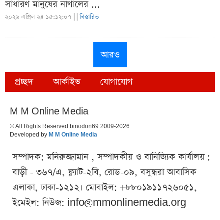
সাধারণ মানুষের নাগালের ...
২০২৬ এপ্রিল ২৪ ১৫:১২:০৭ |
|
বিস্তারিত
আরও
প্রচ্ছদ
আর্কাইভ
যোগাযোগ
M M Online Media
© All Rights Reserved binodon69 2009-2026
Developed by
M M Online Media
সম্পাদক: মনিরুজ্জামান , সম্পাদকীয় ও বানিজ্যিক কার্যালয় :
বাড়ী - ৩৬৭/এ, ফ্ল্যাট-২বি, রোড-০৯, বসুন্ধরা আবাসিক
এলাকা, ঢাকা-১২১২। মোবাইল: +৮৮০১৯১১৭২৬০৫১,
ইমেইল: নিউজ:
info@mmonlinemedia.org